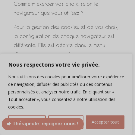
Comment exercer vos choix, selon le
navigateur que vous utilisez ?
Pour la gestion des cookies et de vos choix,
la configuration de chaque navigateur est
différente. Elle est décrite dans le menu
d’aide de votre navigateur qui vous
permettra de savoir de quelle manière
Nous respectons votre vie privée.
modifier vos souhaits en matière de cookies.
Nous utilisons des cookies pour améliorer votre expérience
de navigation, diffuser des publicités ou des contenus
Pour Internet Explorer™ :
personnalisés et analyser notre trafic. En cliquant sur «
Tout accepter », vous consentez à notre utilisation des
https://support.microsoft.com/fr-
cookies.
fr/help/17442/windows-internet-explorer-
delete-manage-cookies
Personnaliser
Tout rejeter
Accepter tout
Thérapeute: rejoignez nous !
ou