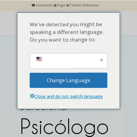
Formulario
Pago
Talleres
Reserva
We've detected you might be
speaking a different language.
Do you want to change to:
Psicólogo Clínico
EMDR Infanto-
Change Language
Juvenil en
Close and do not switch language
Barcelona
Psicólogo