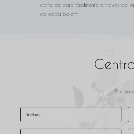
darte de baja fácilmente a través del e
de cada boletín.
Centro
Póngase