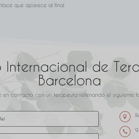
nlace que aparece al final
 Internacional de Ter
Barcelona
 en contacto con un terapeuta rellenando el siguiente fo
R

9
