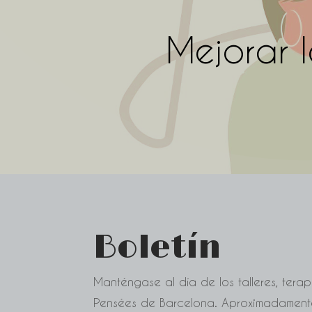
Mejorar 
Boletín
Manténgase al día de los talleres, terap
Pensées de Barcelona. Aproximadament