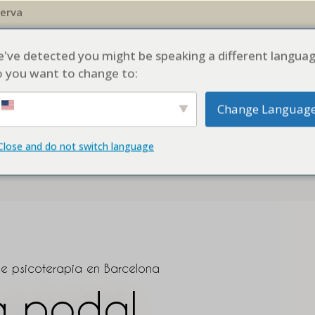
erva
DE TERAPIA EN BARCELONA
NUESTRO EQUIPO
BLOG
noticias
've detected you might be speaking a different languag
 you want to change to:
Change Languag
Close and do not switch language
de psicoterapia en Barcelona
a podal