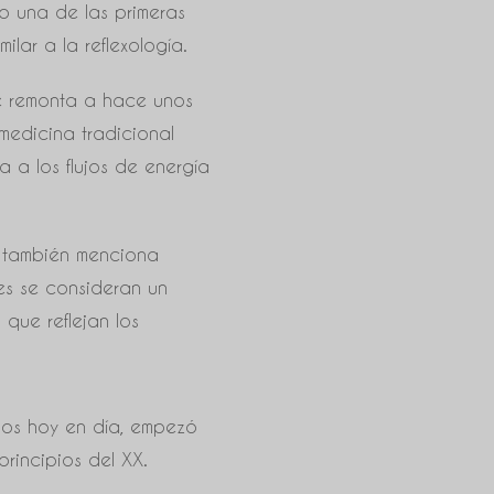
mo una de las primeras
ilar a la reflexología.
se remonta a hace unos
medicina tradicional
a a los flujos de energía
a también menciona
ies se consideran un
que reflejan los
emos hoy en día, empezó
principios del XX.