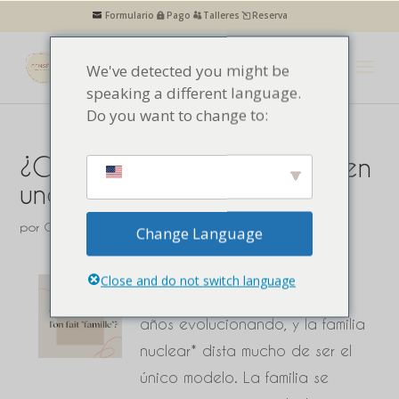
Formulario
Pago
Talleres
Reserva
We've detected you might be
speaking a different language.
Do you want to change to:
¿Cuándo nos convertimos en
una "familia"?
por
Centro Pensées
|
psicología
Change Language
Close and do not switch language
El sistema familiar lleva varios
años evolucionando, y la familia
nuclear* dista mucho de ser el
único modelo. La familia se