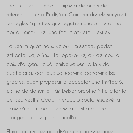
pèrdua més o menys completa de punts de
referència per a l'individu. Comprendre els senyals i
les regles implícites que regeixen una societat pot
portar temps i ser una font d'ansietat i estrès.
Ho sentim quan nous valors i creences poden
enfrontar-se, o fins i tot oposar-se, als del nostre
país d'origen. I això també se sent a la vida
quotidiana: com puc saludar-me, donar-me les
gràcies, quan proposar o acceptar una invitació,
els he de donar la mà? Deixar propina ? Felicitar-lo
pel seu vestit? Cada interacció social esdevé la
base d'una trobada entre la nostra cultura
d'origen i la del país d'acollida.
El xoc cultural es pot dividir en quatre etapes