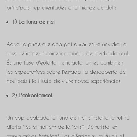
principals, representades a la imatge de dalt:
1) La lluna de mel
Aquesta primera etapa pot durar entre uns dies o
unes setmanes i comença abans de l'arribada real.
És una fase d'eufòria i emulació, on es combinen
les expectatives sobre l'estada, la descoberta del
nou país i la il·lusió de viure noves experiències.
2) L'enfrontament
Un cop acabada la lluna de mel, s'instal·la la rutina
diària i és el moment de la "crisi". De turista, et
converteixes
habitant
. Les diferències culturals et