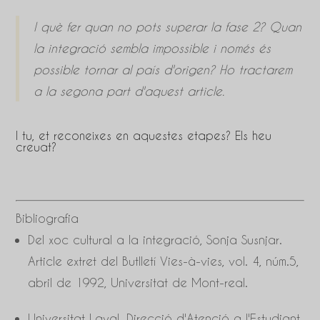
I què fer quan no pots superar la fase 2? Quan
la integració sembla impossible i només és
possible tornar al país d'origen? Ho tractarem
a la segona part d'aquest article.
I tu, et reconeixes en aquestes etapes? Els heu
creuat?
Bibliografia
Del xoc cultural a la integració, Sonja Susnjar.
Article extret del Butlletí Vies-à-vies, vol. 4, núm.5,
abril de 1992, Universitat de Mont-real.
Universitat Laval. Direcció d'Atenció a l'Estudiant.