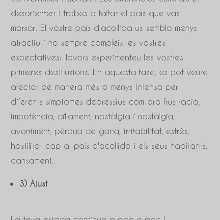
desorienten i trobes a faltar el país que vas
marxar. El vostre país d'acollida us sembla menys
atractiu i no sempre compleix les vostres
expectatives: llavors experimenteu les vostres
primeres desil·lusions. En aquesta fase, es pot veure
afectat de manera més o menys intensa per
diferents símptomes depressius com ara frustració,
impotència, aïllament, nostàlgia i nostàlgia,
avorriment, pèrdua de gana, irritabilitat, estrès,
hostilitat cap al país d'acollida i els seus habitants,
cansament.
3) Ajust
La teva estada continua a poc a poc i