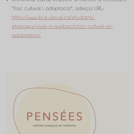
"Xoc cultural i adaptació", adreça URL:
https://www.bve.ulaval.ca/etudiants-
etrangers/vivre-a-quebec/choc-culturel-et-
adaptation/
,