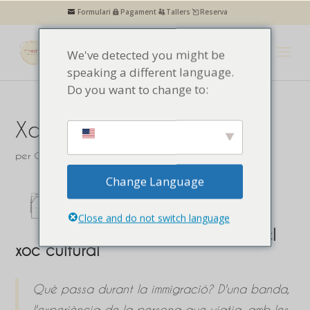
Formulari
Pagament
Tallers
Reserva
We've detected you might be
speaking a different language.
Do you want to change to:
Xoc cultural - Part 1
per
Centre de pensament
|
Psicologia
Change Language
Xoc cultural
Close and do not switch language
Part 1: Experimentant el
xoc cultural
Què passa durant la immigració? D'una banda,
l'experiència de la persona que viatja, amb les