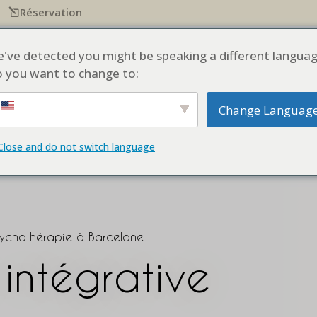
Réservation
IE À BARCELONE
NOTRE ÉQUIPE
BLOG
NOS PRESTATIONS
news
've detected you might be speaking a different languag
 you want to change to:
Change Languag
Close and do not switch language
sychothérapie à Barcelone
intégrative