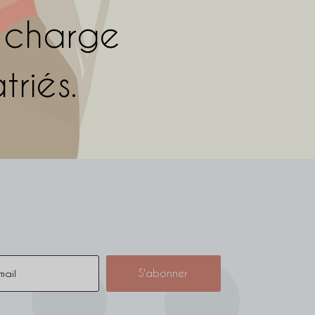
n charge
riés.
S'abonner