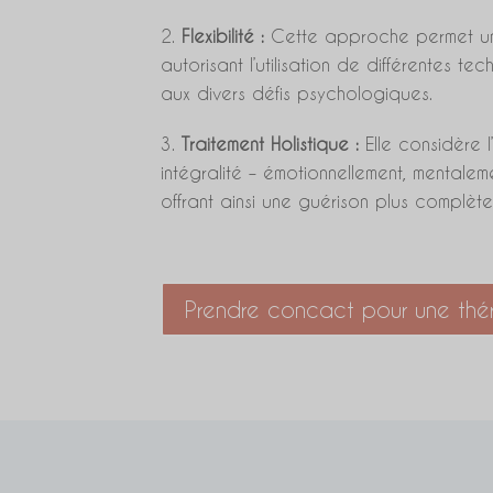
Flexibilité :
Cette approche permet une 
autorisant l’utilisation de différentes t
aux divers défis psychologiques.
Traitement Holistique :
Elle considère l
intégralité – émotionnellement, mentalem
offrant ainsi une guérison plus complèt
Prendre concact pour une thér