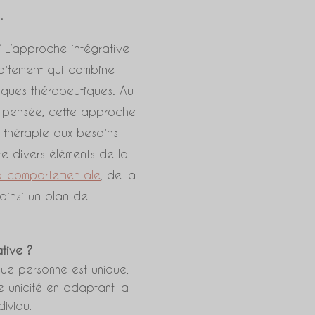
.
?
L’approche intégrative
aitement qui combine
niques thérapeutiques. Au
de pensée, cette approche
 thérapie aux besoins
re divers éléments de la
vo-comportementale
, de la
 ainsi un plan de
tive ?
e personne est unique,
e unicité en adaptant la
dividu.