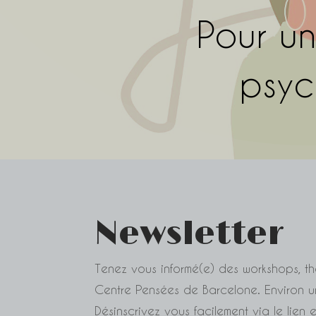
Pour un
psyc
Newsletter
Tenez vous informé(e) des workshops, th
Centre Pensées de Barcelone. Environ un
Désinscrivez vous facilement via le lie