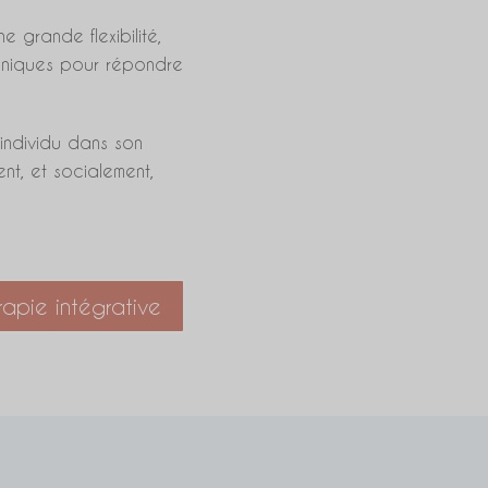
grande flexibilité,
echniques pour répondre
’individu dans son
ent, et socialement,
e
apie intégrative