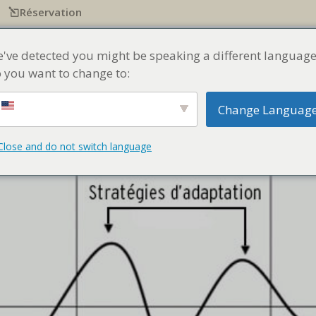
Réservation
IE À BARCELONE
NOTRE ÉQUIPE
BLOG
NOS PRESTATIONS
news
've detected you might be speaking a different language
 you want to change to:
Change Languag
Close and do not switch language