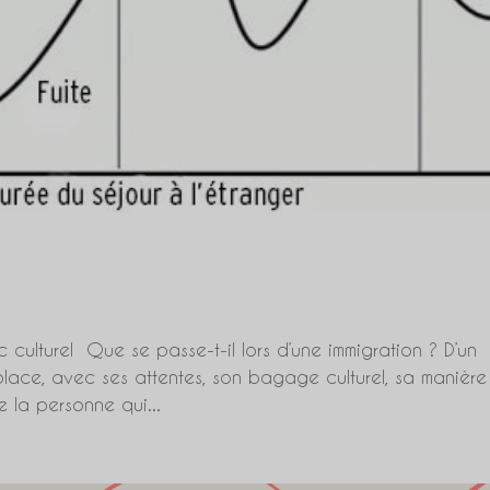
c culturel Que se passe-t-il lors d’une immigration ? D’un
lace, avec ses attentes, son bagage culturel, sa manièr
e la personne qui...