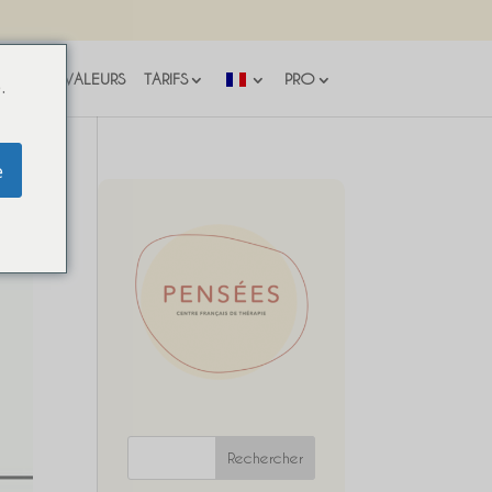
NOS VALEURS
TARIFS
PRO
.
e