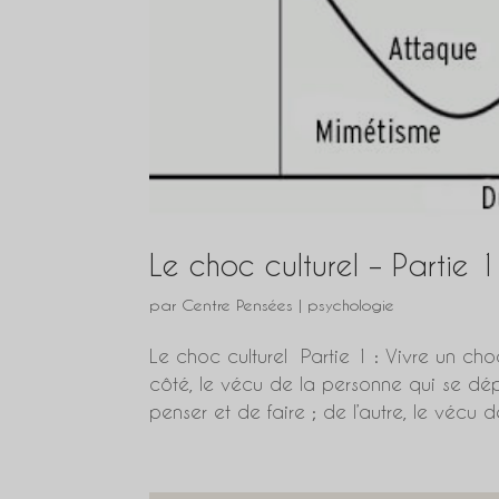
Le choc culturel – Partie 1
par
Centre Pensées
|
psychologie
Le choc culturel Partie 1 : Vivre un cho
côté, le vécu de la personne qui se dép
penser et de faire ; de l’autre, le vécu d