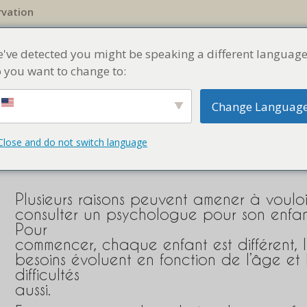
rvation
E THÉRAPIE À BARCELONE
NOTRE ÉQUIPE
BLOG
NOS PRE
news
've detected you might be speaking a different language
 you want to change to:
Change Languag
ologue pour enfant
Close and do not switch language
Plusieurs raisons peuvent amener à vouloi
consulter un psychologue pour son enfan
Pour
commencer, chaque enfant est différent, l
besoins évoluent en fonction de l’âge et 
difficultés
aussi.