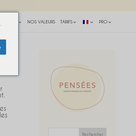
STATIONS
NOS VALEURS
TARIFS
PRO
.
e
r
t.
es
les